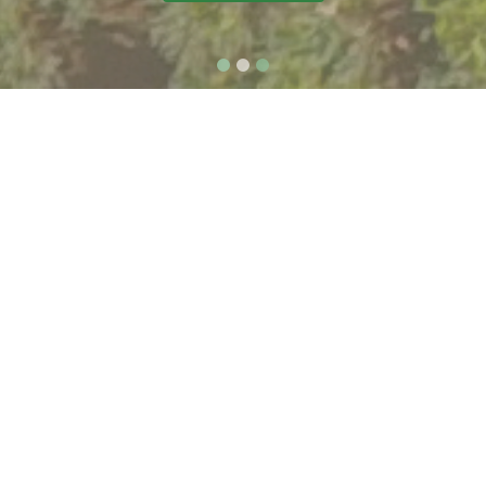
Специјални резерват природе "Лудашко језеро"
Годишњи програми
управљања и извештаји
Програм управљања СРП "Лудашко језеро" за
2025. годину
Извештај о остравирању Програма управљања
СРП "Лудашко језеро" за 2024. годину
Програм управљања СРП "Лудашко језеро" за
2024. годину
Извештај о остравирању Програма управљања
СРП "Лудашко језеро" за 2023. годину
Програм управљања СРП "Лудашко језеро" за