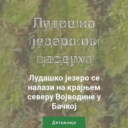
Лудашко
Патке на
лудашком
језеро са
језеру
обале
Лудашко језеро се
Лудашко језеро се
налази на крајњем
налази на крајњем
северу Војводине у
северу Војводине у
Бачкој
Бачкој
Детаљније
Детаљније