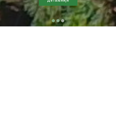
Детаљније
Новости -> Огласи
Јавни оглас за прикупљање
писмених понуда ради
отуђења покретних ствари -
подолских говеда из јавне
својине Јавно предузеће
"Палић-Лудаш" Палић.