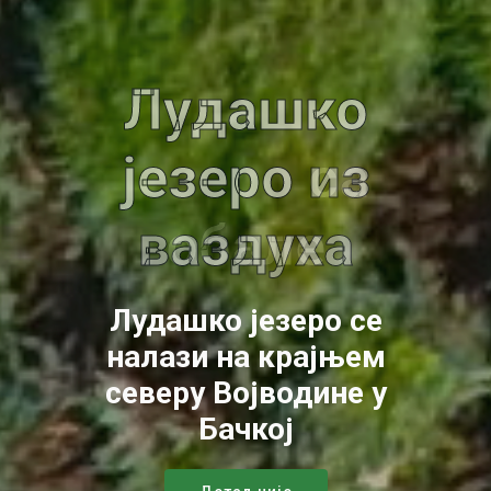
Патке на
лудашком
језеру
Лудашко језеро се
налази на крајњем
северу Војводине у
Бачкој