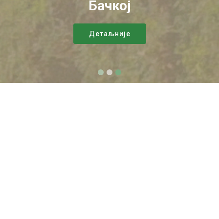
Бачкој
Детаљније
Огласи
Јавни оглас за прикупљање
писмених понуда ради
отуђења покретних ствари -
подолских говеда и водених
биволаиз јавне својине ЈП
"Палић-Лудаш" Палић.