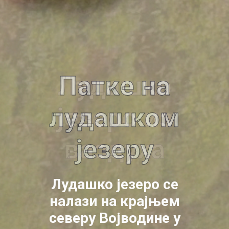
Патке на
лудашком
језеру
Лудашко језеро се
налази на крајњем
северу Војводине у