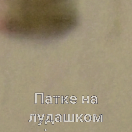
Патке на
лудашком