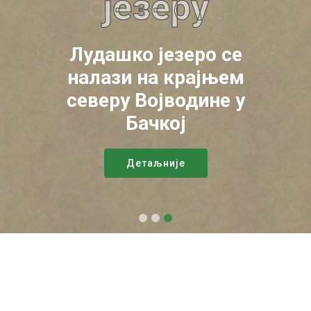
језеру
Лудашко језеро се
налази на крајњем
северу Војводине у
Бачкој
Детаљније
Рибарска подручја -> Ribarsko
područje "Ludaš" -> Подаци о