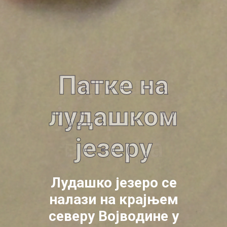
Патке на
лудашком
језеру
Лудашко језеро се
налази на крајњем
северу Војводине у