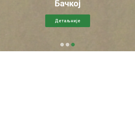
Бачкој
Детаљније
Огласи
Јавни оглас за прикупљање
писмених понуда ради
отуђење покретних ствари -
подослког говеда из јавне
својине ЈП "Палић - Лудаш"
Палић