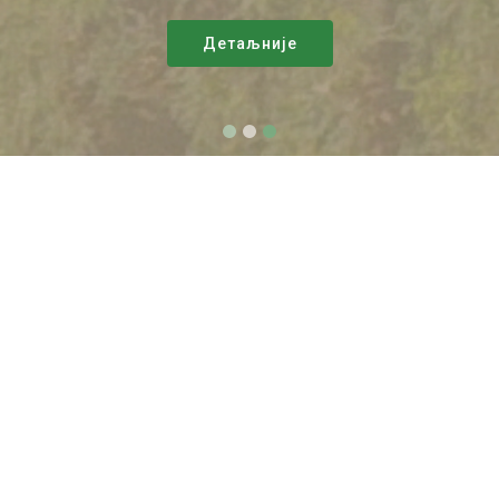
Детаљније
Набавка
АРЕеЦцДев: Набавка и
уградња рашалдни и грејних
уређаја
09.10.2019.
Захтев за понуду
Образац за подношење понуда
Евалуациони извештај
Формат уговора