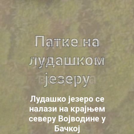
Патке на
лудашком
језеру
Лудашко језеро се
налази на крајњем
северу Војводине у
Бачкој