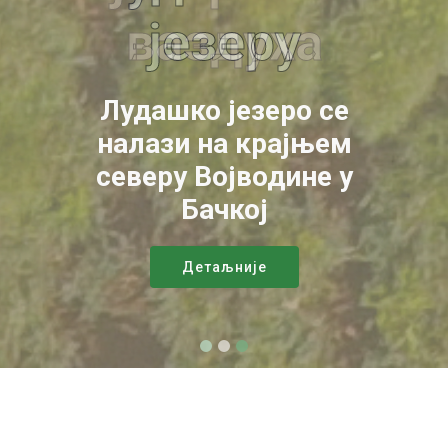
језеру
Лудашко језеро се
налази на крајњем
северу Војводине у
Бачкој
Детаљније
Јавне набавке