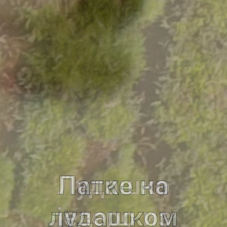
Патке на
лудашком