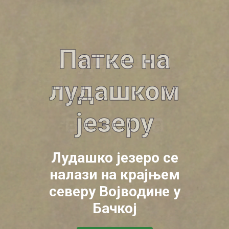
Лудашко
Патке на
лудашком
језеро са
језеру
обале
Лудашко језеро се
Лудашко језеро се
налази на крајњем
налази на крајњем
северу Војводине у
северу Војводине у
Бачкој
Бачкој