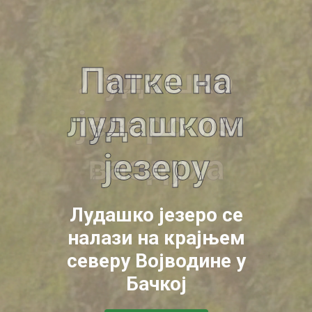
Патке на
лудашком
језеру
Лудашко језеро се
налази на крајњем
северу Војводине у
Бачкој