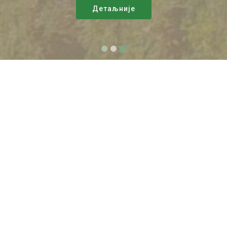
Детаљније
Медијске појаве
Суботица.инфо:Наставак
радова у заштићеном подручју
СП Стабла Храста лужнјака на
Палићу
Ако кликните на слику, можете погледати вести