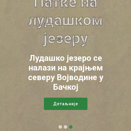
Патке на
лудашком
језеру
Лудашко језеро се
налази на крајњем
северу Војводине у
Бачкој
Детаљније