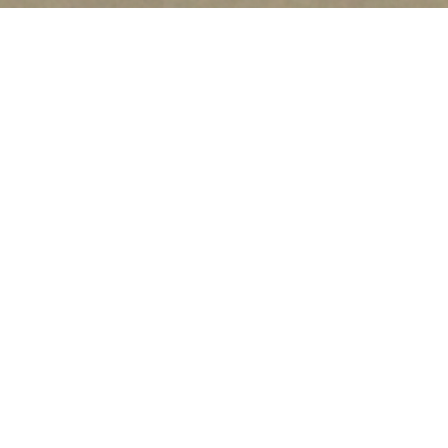
Медијске појаве
Subotica.com: У Палићко језеро
пуштено 150 килограма сома
Ако кликните на слику, можете прочитати вести.