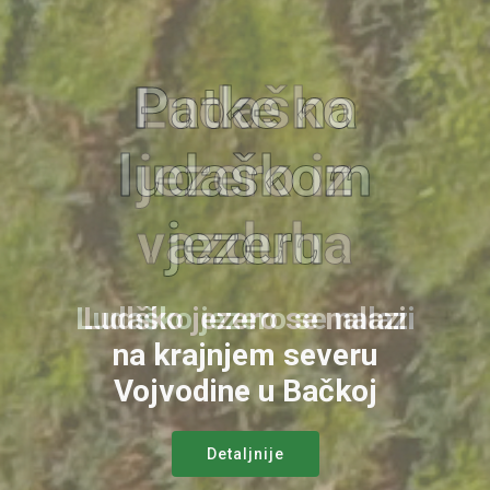
Ludaško
jezero sa
obale
Ludaško jezero se nalazi
na krajnjem severu
Vojvodine u Bačkoj
Detaljnije