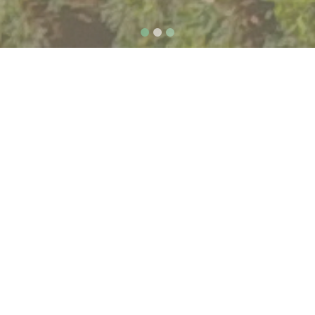
Oglasi
Javni oglas za prikupljanje
pismenih ponuda radi otuđenja
pokretnih stvari - podolskog
goveda iz javne svojine JP "Palić-
Ludaš" Palić
Oglas
Ponuda